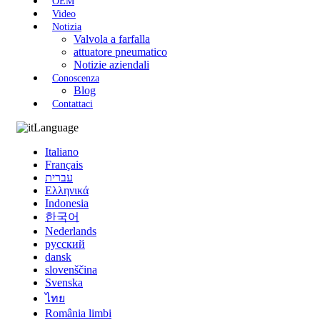
OEM
Video
Notizia
Valvola a farfalla
attuatore pneumatico
Notizie aziendali
Conoscenza
Blog
Contattaci
Language
Italiano
Français
עברית
Ελληνικά
Indonesia
한국어
Nederlands
русский
dansk
slovenščina
Svenska
ไทย
România limbi