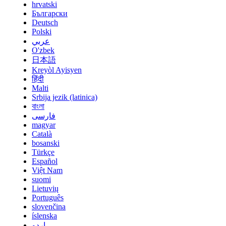
hrvatski
Български
Deutsch
Polski
عربي
O'zbek
日本語
Kreyòl Ayisyen
हिंदी
Malti
Srbija jezik (latinica)
বাংলা
فارسی
magyar
Català
bosanski
Türkçe
Español
Việt Nam
suomi
Lietuvių
Português
slovenčina
íslenska
اردو