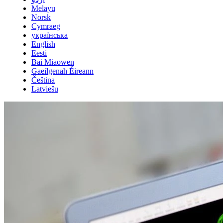
Melayu
Norsk
Cymraeg
українська
English
Eesti
Bai Miaowen
Gaeilgenah Éireann
Čeština
Latviešu