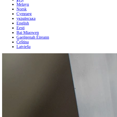
Melayu
Norsk
Cymraeg
українська
English
Eesti
Bai Miaowen
Gaeilgenah Éireann
Čeština
Latviešu