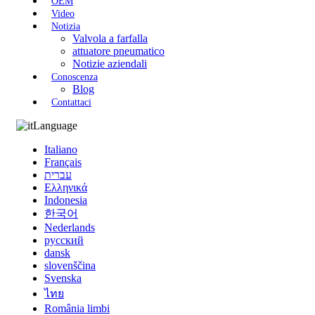
OEM
Video
Notizia
Valvola a farfalla
attuatore pneumatico
Notizie aziendali
Conoscenza
Blog
Contattaci
Language
Italiano
Français
עברית
Ελληνικά
Indonesia
한국어
Nederlands
русский
dansk
slovenščina
Svenska
ไทย
România limbi