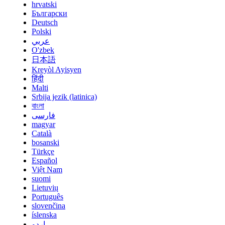
hrvatski
Български
Deutsch
Polski
عربي
O'zbek
日本語
Kreyòl Ayisyen
हिंदी
Malti
Srbija jezik (latinica)
বাংলা
فارسی
magyar
Català
bosanski
Türkçe
Español
Việt Nam
suomi
Lietuvių
Português
slovenčina
íslenska
اردو